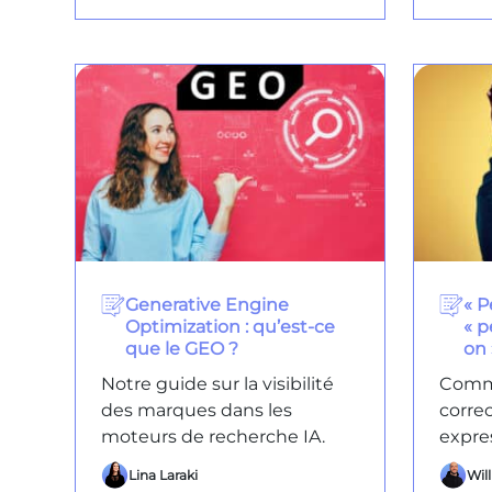
Generative Engine
« P
Optimization : qu’est-ce
« p
que le GEO ?
on 
Notre guide sur la visibilité
Comme
des marques dans les
corre
moteurs de recherche IA.
expre
Lina Laraki
Wil