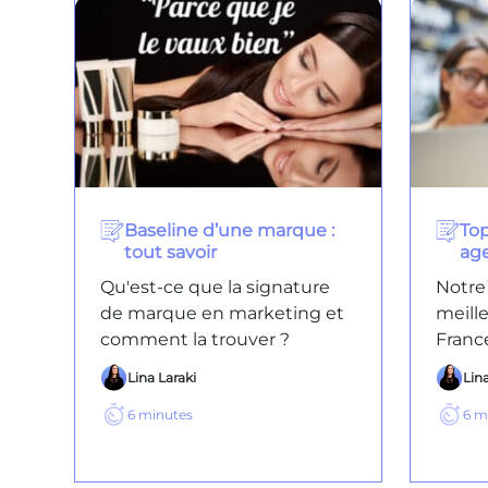
Baseline d’une marque :
Top
tout savoir
ag
Qu'est-ce que la signature
Notre
de marque en marketing et
meill
comment la trouver ?
Franc
Lina Laraki
Lina
6
minutes
6
m