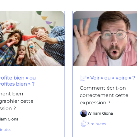
rofite bien » ou
« Voir » ou « voire » ?
rofites bien » ?
Comment écrit-on
ent bien
correctement cette
graphier cette
expression ?
ssion ?
William Giona
liam Giona
3
minutes
inutes