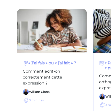
« J’ai fais » ou « j’ai fait » ?
« P
« p
Comment écrit-on
Comm
correctement cette
ortho
expression ?
expre
William Giona
Wil
3
minutes
3
m