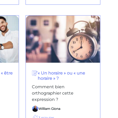
 « être
« Un horaire » ou « une
horaire » ?
Comment bien
orthographier cette
expression ?
William Giona
3
minutes