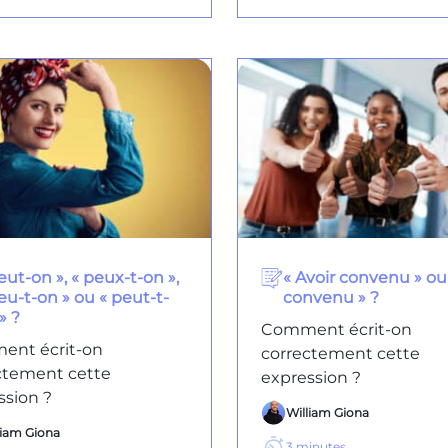
eut-on », « peux-t-on »,
« Avoir convenu » ou
eu-t-on » ou « peut-t-
convenu » ?
» ?
Comment écrit-on
nt écrit-on
correctement cette
ctement cette
expression ?
ssion ?
William Giona
liam Giona
3
minutes