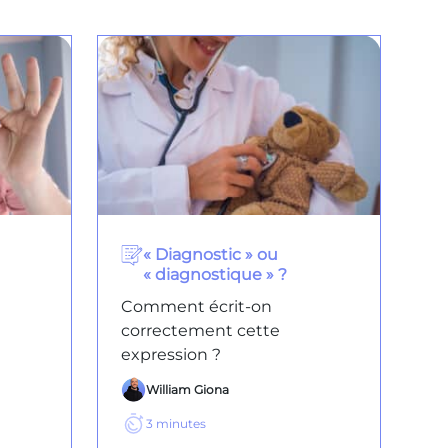
« Diagnostic » ou
« diagnostique » ?
Comment écrit-on
correctement cette
expression ?
William Giona
3
minutes