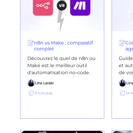
n8n vs Make : comparatif
Co
complet
age
Découvrez le quel de n8n ou
Guide 
Make est le meilleur outil
et au
d'automatisation no-code.
de vo
Lina Laraki
Lina
9
minutes
14
m