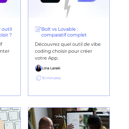
 outil
Bolt vs Lovable :
isir ?
comparatif complet
f
Découvrez quel outil de vibe
nter
coding choisir pour créer
votre App.
Lina Laraki
10
minutes