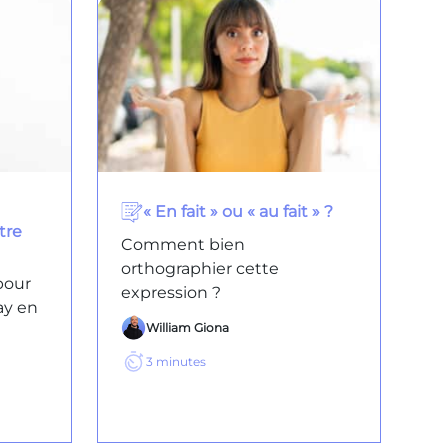
« En fait » ou « au fait » ?
tre
Comment bien
orthographier cette
pour
expression ?
ay en
William Giona
3
minutes