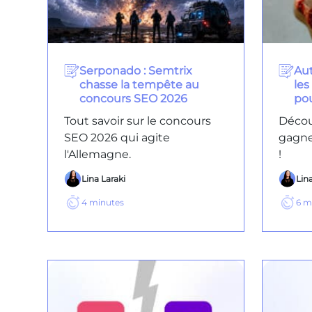
Serponado : Semtrix
Aut
chasse la tempête au
les
concours SEO 2026
po
Tout savoir sur le concours
Décou
SEO 2026 qui agite
gagne
l'Allemagne.
!
Lina Laraki
Lina
4
minutes
6
m