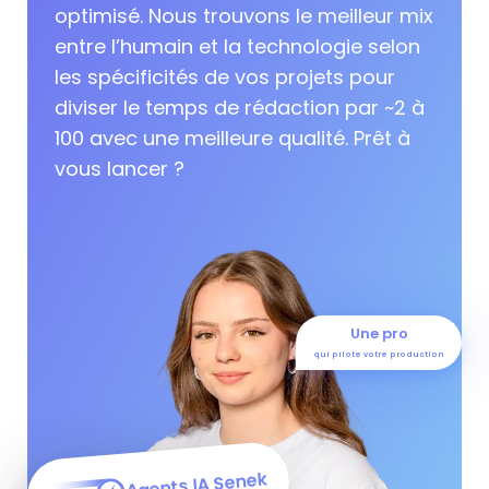
optimisé. Nous trouvons le meilleur mix
entre l’humain et la technologie selon
les spécificités de vos projets pour
diviser le temps de rédaction par ~2 à
100 avec une meilleure qualité. Prêt à
vous lancer ?
Une pro
qui pilote votre production
Agents IA Senek