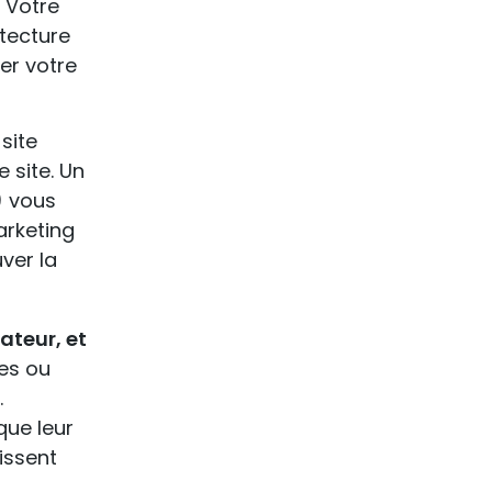
? Votre
itecture
er votre
site
 site. Un
) vous
arketing
uver la
sateur, et
ées ou
.
que leur
issent