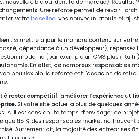
, nouvelle cible ou identité de marque). Résultat 
s changements. Une refonte permet de revoir l’arch
enter votre
baseline
, vos nouveaux atouts et ajust
dien
: si mettre à jour le moindre contenu sur votre 
passé, dépendance à un développeur), repensez le
 gestion moderne (par exemple un CMS plus intuitif
’autonomie. En effet, de nombreux responsables m
web peu flexible, la refonte est l’occasion de retro
ne.
t à rester compétitif, améliorer l’expérience utili
prise.
Si votre site actuel a plus de quelques ann
us, il est sans doute temps d’envisager ce projet
ré que 65 % des responsables marketing trouvent 
isé. Autrement dit, la majorité des entreprises fin
ns la course.