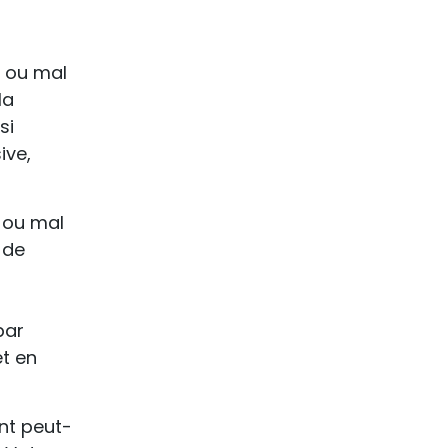
é ou mal
la
si
ive,
é ou mal
 de
par
et en
ont peut-