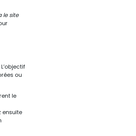
le site
our
L’objectif
iorées ou
ent le
 ensuite
n