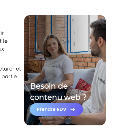
ir
 le
ux
turer et
 partie
Besoin de
contenu web ?
Prendre RDV