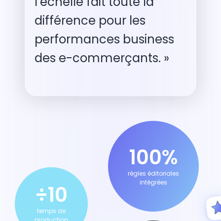
l’échelle fait toute la
différence pour les
performances business
des e-commerçants. »
100%
règles éditoriales
intégrées
÷10
temps de
production