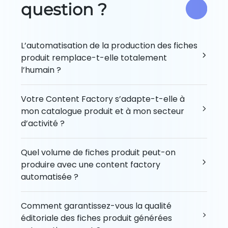
question ?
L’automatisation de la production des fiches
produit remplace-t-elle totalement
l’humain ?
Non. L’IA automatise la production à grande
échelle, mais l’humain reste clé pour définir le
Votre Content Factory s’adapte-t-elle à
cadre éditorial, piloter la qualité et ajuster les
mon catalogue produit et à mon secteur
contenus. Cette combinaison permet de
d’activité ?
produire vite, tout en garantissant des fiches
Oui. Chaque content factory est conçue sur
fiables, cohérentes et alignées avec votre
mesure : structure des fiches, niveau de détail,
Quel volume de fiches produit peut-on
image de marque.
vocabulaire métier et logique SEO. Le dispositif
produire avec une content factory
s’adapte à votre typologie de produits, à votre
automatisée ?
marché et à vos objectifs pour produire des
Le volume dépend de votre catalogue, mais le
contenus réellement pertinents.
dispositif est conçu pour absorber des
Comment garantissez-vous la qualité
volumes importants. Il permet de produire et
éditoriale des fiches produit générées
mettre à jour des centaines à plusieurs milliers