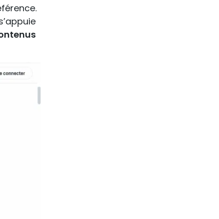
éférence.
 s’appuie
contenus