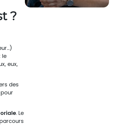
t ?
eur…)
 le
x, eux,
vers des
pour
oriale
. Le
n parcours