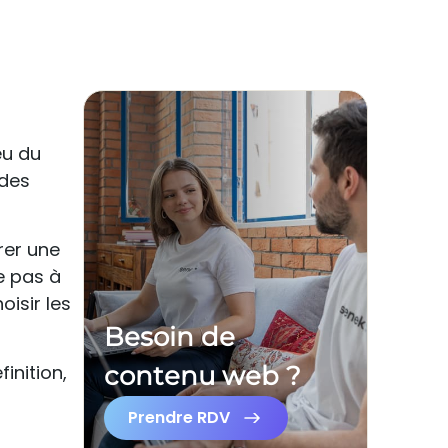
eu du
 des
rer une
e pas à
oisir les
Besoin de
éfinition,
contenu web ?
Prendre RDV