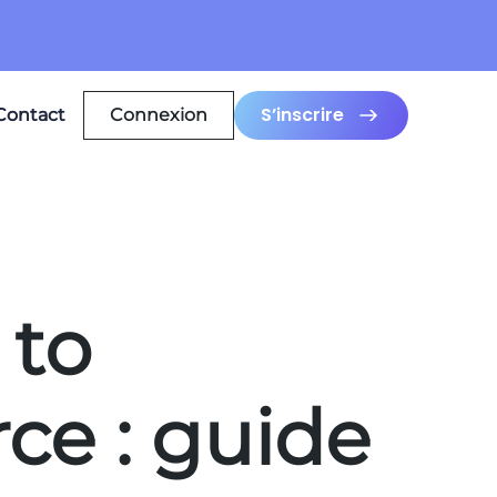
S’inscrire
Contact
Connexion
 to
e : guide