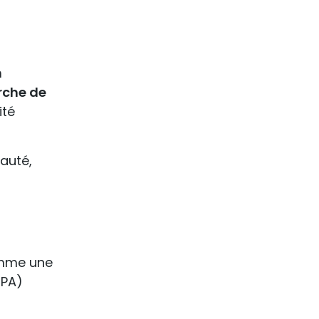
n
rche de
ité
eauté,
omme une
CPA)