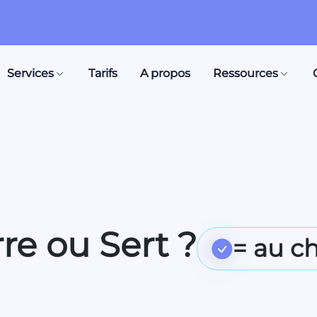
Services
Tarifs
A propos
Ressources
re ou Sert ?
= au c