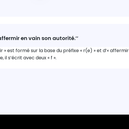
raffermir en vain son autorité.’’
r » est formé sur la base du préfixe « r(e) » et d’« afferm
, il s’écrit avec deux « f ».