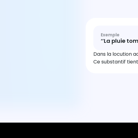
Exemple
‘’La pluie to
Dans la locution ad
Ce substantif tien