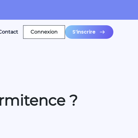
S’inscrire
Contact
Connexion
ermitence ?