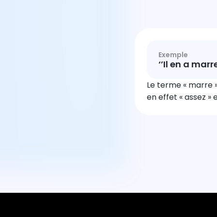
Exemple
‘’Il en a marr
Le terme « marre »
en effet « assez »