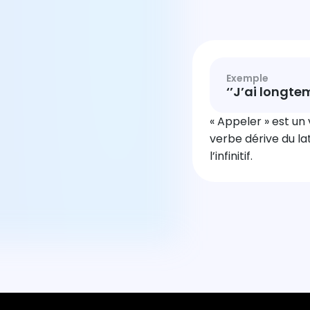
Exemple
‘’J’ai longte
« Appeler » est un 
verbe dérive du lat
l’infinitif.