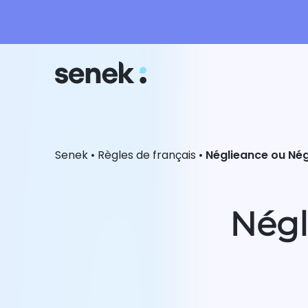
Senek
•
Règles de français
•
Néglieance ou Nég
Négl