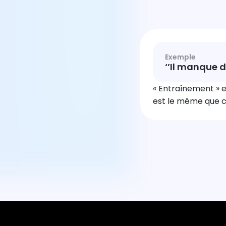
Exemple
‘’Il manque d
« Entraînement » e
est le même que ce