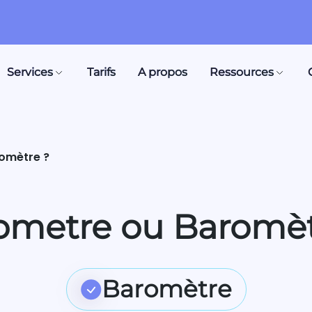
Services
Tarifs
A propos
Ressources
omètre ?
ometre ou Baromèt
Baromètre